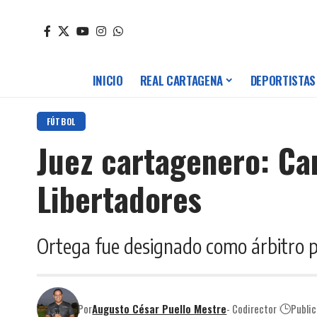
INICIO
REAL CARTAGENA
DEPORTISTAS
FÚTBOL
Juez cartagenero: Car
Libertadores
Ortega fue designado como árbitro pr
Por
Augusto César Puello Mestre
- Codirector
Publi