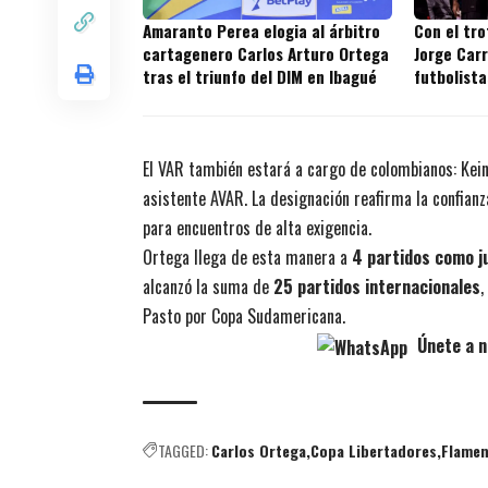
Amaranto Perea elogia al árbitro
Con el tr
cartagenero Carlos Arturo Ortega
Jorge Carr
tras el triunfo del DIM en Ibagué
futbolista
títulos en
El VAR también estará a cargo de colombianos: Kein
asistente AVAR. La designación reafirma la confia
para encuentros de alta exigencia.
Ortega llega de esta manera a
4 partidos como j
alcanzó la suma de
25 partidos internacionales
,
Pasto por Copa Sudamericana.
Únete a n
TAGGED:
Carlos Ortega
Copa Libertadores
Flame