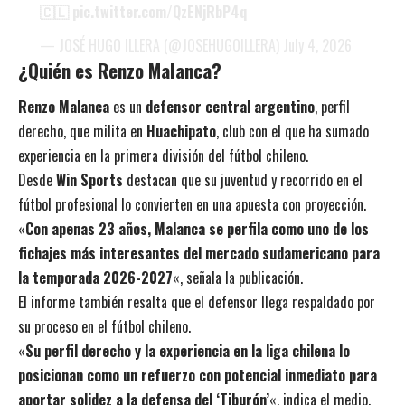
🇨🇱
pic.twitter.com/QzENjRbP4q
— JOSÉ HUGO ILLERA (@JOSEHUGOILLERA)
July 4, 2026
¿Quién es Renzo Malanca?
Renzo Malanca
es un
defensor central argentino
, perfil
derecho, que milita en
Huachipato
, club con el que ha sumado
experiencia en la primera división del fútbol chileno.
Desde
Win Sports
destacan que su juventud y recorrido en el
fútbol profesional lo convierten en una apuesta con proyección.
«
Con apenas 23 años, Malanca se perfila como uno de los
fichajes más interesantes del mercado sudamericano para
la temporada 2026-2027
«, señala la publicación.
El informe también resalta que el defensor llega respaldado por
su proceso en el fútbol chileno.
«
Su perfil derecho y la experiencia en la liga chilena lo
posicionan como un refuerzo con potencial inmediato para
aportar solidez a la defensa del ‘Tiburón’
«, indica el medio.