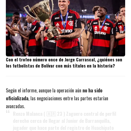
Con el trofeo número once de Jorge Carrascal, ¿quiénes son
los futbolistas de Bolívar con más títulos en la historia?
Según el informe, aunque la operación aún
no ha sido
oficializada
, las negociaciones entre las partes estarían
avanzadas.
Renzo Malanca ( 🇦🇷 23 ) Zaguero central de perfil
derecho cerca de llegar al Junior de Barranquilla,
jugador que hace parte del registro de Huachipato