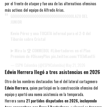
por el frente de ataque y fue una de las alternativas ofensivas
más activas del equipo de Alfredo Arias.
GOOOOOOOOOOOOOOOOOOOOOOOOOOOOLAZO DEL
JUNIOR
Kevin Pérez y una TOCATA infernal para el 2-0 del
Tiburón sobre Cristal
▶️ Mira la 🏆 CONMEBOL
#Libertadores
en el Plan
Premium de
#DisneyPlus
pic.twitter.com/Y1EkKanfJi
— ESPN Colombia (@ESPNColombia)
May 21, 2026
Edwin Herrera llegó a tres asistencias en 2026
Otro de los nombres destacados fue el del lateral cartagenero
Edwin Herrera
, quien participó en la construcción ofensiva del
equipo y aportó una nueva asistencia en la temporada.
Herrera suma
21 partidos disputados en 2026, incluyendo