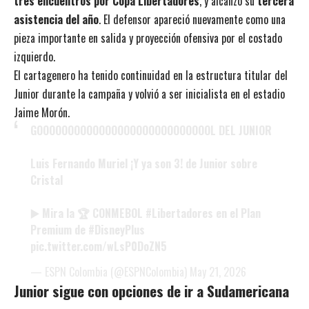
tres encuentros por Copa Libertadores
, y alcanzó su
tercera
asistencia del año
. El defensor apareció nuevamente como una
pieza importante en salida y proyección ofensiva por el costado
izquierdo.
El cartagenero ha tenido continuidad en la estructura titular del
Junior durante la campaña y volvió a ser inicialista en el estadio
Jaime Morón.
GOOOOOOOOOOOOOOOOOOOOOOOOOOOOL DEL JUNIOR
Luis Fernando Muriel ¡Y ya son 3! de Junior sobre
Cristal
▶️ Mira la 🏆 CONMEBOL
#Libertadores
en el Plan
Premium de
#DisneyPlus
pic.twitter.com/wLsP0DoZN5
— ESPN Colombia (@ESPNColombia)
May 21, 2026
Junior sigue con opciones de ir a Sudamericana