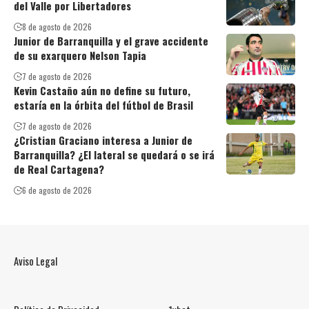
del Valle por Libertadores
8 de agosto de 2026
Junior de Barranquilla y el grave accidente
de su exarquero Nelson Tapia
7 de agosto de 2026
Kevin Castaño aún no define su futuro,
estaría en la órbita del fútbol de Brasil
7 de agosto de 2026
¿Cristian Graciano interesa a Junior de
Barranquilla? ¿El lateral se quedará o se irá
de Real Cartagena?
6 de agosto de 2026
Aviso Legal