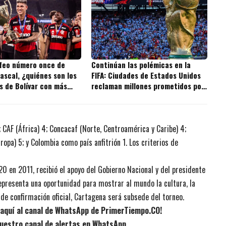
ofeo número once de
Continúan las polémicas en la
ascal, ¿quiénes son los
FIFA: Ciudades de Estados Unidos
s de Bolívar con más
reclaman millones prometidos por
 la historia?
la entidad
; CAF (África) 4; Concacaf (Norte, Centroamérica y Caribe) 4;
opa) 5; y Colombia como país anfitrión 1. Los criterios de
0 en 2011, recibió el apoyo del Gobierno Nacional y del presidente
epresenta una oportunidad para mostrar al mundo la cultura, la
ta de confirmación oficial, Cartagena será subsede del torneo.
e aquí al canal de WhatsApp de PrimerTiempo.CO!
uestro canal de alertas en WhatsApp