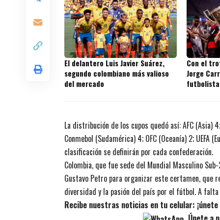
El delantero Luis Javier Suárez,
Con el tr
segundo colombiano más valioso
Jorge Carr
del mercado
futbolista
títulos en
La distribución de los cupos quedó así: AFC (Asia) 4
Conmebol (Sudamérica) 4; OFC (Oceanía) 2; UEFA (Eur
clasificación se definirán por cada confederación.
Colombia, que fue sede del Mundial Masculino Sub-2
Gustavo Petro para organizar este certamen, que r
diversidad y la pasión del país por el fútbol. A fal
Recibe nuestras noticias en tu celular: ¡únet
Únete a n