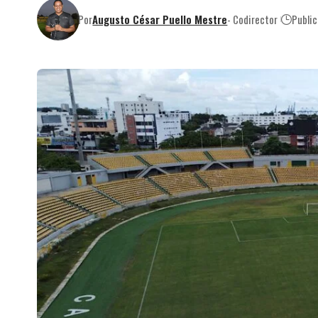
Por
Augusto César Puello Mestre
- Codirector
Publi