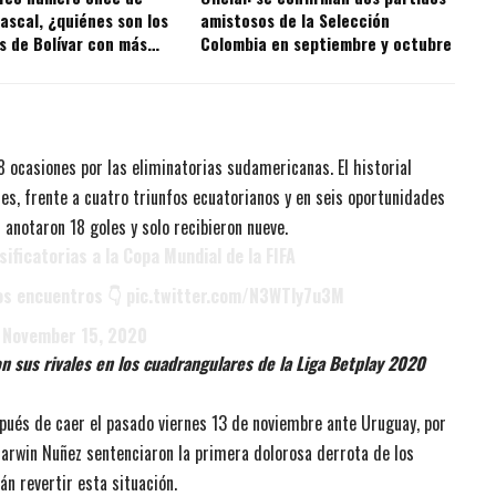
ascal, ¿quiénes son los
amistosos de la Selección
s de Bolívar con más
Colombia en septiembre y octubre
 la historia?
 ocasiones por las eliminatorias sudamericanas. El historial
es, frente a cuatro triunfos ecuatorianos y en seis oportunidades
 anotaron 18 goles y solo recibieron nueve.
sificatorias a la Copa Mundial de la FIFA
os encuentros 👇
pic.twitter.com/N3WTly7u3M
)
November 15, 2020
n sus rivales en los cuadrangulares de la Liga Betplay 2020
pués de caer el pasado viernes 13 de noviembre ante Uruguay, por
 Darwin Nuñez sentenciaron la primera dolorosa derrota de los
án revertir esta situación.