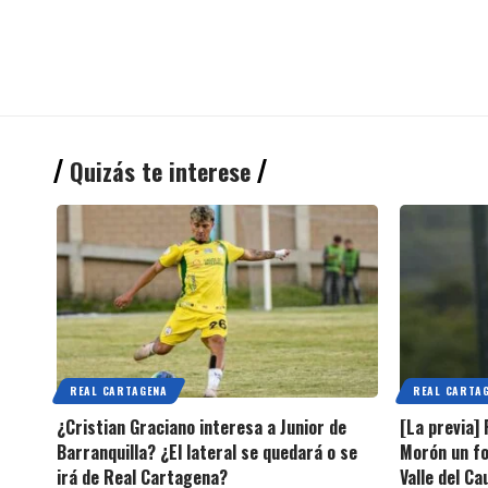
Quizás te interese
REAL CARTAGENA
REAL CARTA
¿Cristian Graciano interesa a Junior de
[La previa]
Barranquilla? ¿El lateral se quedará o se
Morón un fo
irá de Real Cartagena?
Valle del C