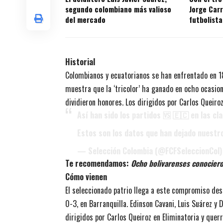
segundo colombiano más valioso
Jorge Carr
del mercado
futbolista
títulos en
Historial
Colombianos y ecuatorianos se han enfrentado en 18
muestra que la ‘tricolor’ ha ganado en ocho ocasion
dividieron honores. Los dirigidos por Carlos Queiroz
Así han sido los partidos 🆚 🇪🇨 en las cla
Estos son los datos que han dejado nuestr
— Selección Colombia (@FCFSeleccionCol
Te recomendamos:
Ocho bolivarenses conociero
Cómo vienen
El seleccionado patrio llega a este compromiso des
0-3, en Barranquilla. Edinson Cavani, Luis Suárez y
dirigidos por Carlos Queiroz en Eliminatoria y querr