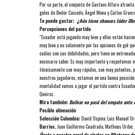
Por su parte, el conjunto de Gustavo Alfaro afronta
goles de Beder Caicedo, Ángel Mena y Carlos Gruezo
Te puede gustar:
¿Aún tiene chances Jáder Obr
Percepciones del partido
“Ecuador está jugando muy bien y ellos están hacie
muy bien y no solamente por las opciones de gol q
cuáles son sus debilidades, pero tiene un entrena
necesario saber. Es muy importante y respetamos m
técnicamente son muy rápidos, son muy potentes, pe
nuestros jugadores, estamos en una buena posición
mentalidad vamos a jugar el partido contra Ecuador
Queiroz.
Mira también:
Bolívar
no pasó del empate ante At
Posible alineación
Selección Colombia:
David Ospina; Luis Manuel Or
Barrios
, Juan Guillermo Cuadrado, Matheus Uribe; 
Únete a nuestro canal de alertas en Whatsapp dan