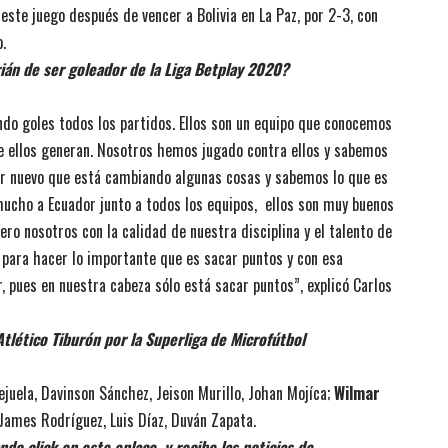
 este juego después de vencer a Bolivia en La Paz, por 2-3, con
.
ián de ser goleador de la Liga Betplay 2020?
ndo goles todos los partidos. Ellos son un equipo que conocemos
ue ellos generan. Nosotros hemos jugado contra ellos y sabemos
dor nuevo que está cambiando algunas cosas y sabemos lo que es
ucho a Ecuador junto a todos los equipos, ellos son muy buenos
ro nosotros con la calidad de nuestra disciplina y el talento de
 para hacer lo importante que es sacar puntos y con esa
, pues en nuestra cabeza sólo está sacar puntos”, explicó Carlos
lético Tiburón por la Superliga de Microfútbol
ejuela, Davinson Sánchez, Jeison Murillo, Johan Mojíca;
Wilmar
James Rodríguez, Luis Díaz, Duván Zapata.
do click en este enlace, y recibe las noticias de