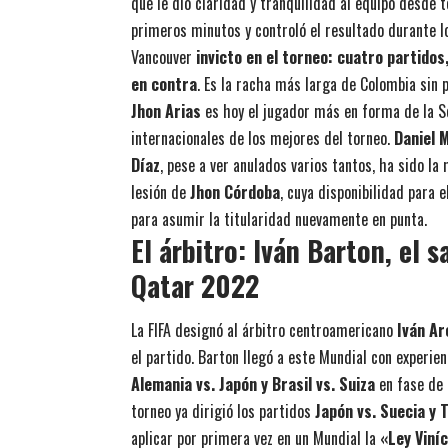
que le dio claridad y tranquilidad al equipo desde 
primeros minutos y controló el resultado durante l
Vancouver
invicto en el torneo: cuatro partidos
en contra
. Es la racha más larga de Colombia sin
Jhon Arias
es hoy el jugador más en forma de la Se
internacionales de los mejores del torneo.
Daniel 
Díaz
, pese a ver anulados varios tantos, ha sido l
lesión de
Jhon Córdoba
, cuya disponibilidad para 
para asumir la titularidad nuevamente en punta.
El árbitro: Iván Barton, el 
Qatar 2022
La FIFA designó al árbitro centroamericano
Iván Ar
el partido. Barton llegó a este Mundial con experi
Alemania vs. Japón y Brasil vs. Suiza
en fase de 
torneo ya dirigió los partidos
Japón vs. Suecia y 
aplicar por primera vez en un Mundial la
«Ley Viní