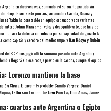
a Argelia
en dieciseisavos, sumando así su cuarto partido sin
s del Grupo B con
siete puntos
, venciendo a Canadá, Bosnia y
urat Yakin
ha construido un equipo ordenado y con variantes
 delantero
Johan Manzambi
, veloz y desequilibrante, que ha sido
ncreta para la defensa colombiana por su capacidad de ganarle la
ka
como capitán y cerebro del mediocampo, y
Dan Ndoye y Rubén
ped del BC Place:
jugó allí la semana pasada ante Argelia
y
lombia llegará sin ese rodaje previo en la cancha, aunque el equipo
.
ia: Lorenzo mantiene la base
enció a Ghana. El once más probable:
Camilo Vargas; Daniel
Mojica; Jefferson Lerma, Gustavo Puerta; Jhon Arias, James
na: cuartos ante Argentina o Egipto