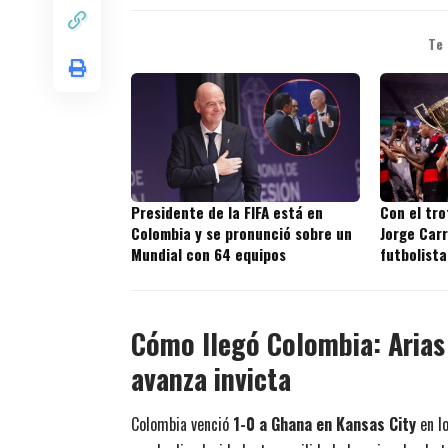
Te
Presidente de la FIFA está en
Con el tr
Colombia y se pronunció sobre un
Jorge Carr
Mundial con 64 equipos
futbolista
títulos en
Cómo llegó Colombia: Arias 
avanza invicta
Colombia venció
1-0 a Ghana en Kansas City
en lo