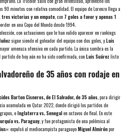
temprano. La Tricolor salió con gran intensidad, aprovechó los
os 90 minutos con relativa comodidad. El equipo de Lorenzo llega a
, tres victorias y un empate
, con
7 goles a favor y apenas 1
 perder en una Copa del Mundo desde 1994.
lección, con actuaciones que le han valido aparecer en rankings
Muñoz
sigue siendo el goleador del equipo con dos goles, y
Luis
a mayor amenaza ofensiva en cada partido. La única sombra es la
el partido de hoy aún no ha sido confirmada, con
Luis Suárez
listo
salvadoreño de 35 años con rodaje en
cides Barton Cisneros, de El Salvador, de 35 años
, para dirigir
encia acumulada en Qatar 2022, donde dirigió los partidos de
grupos, e
Inglaterra vs. Senegal
en octavos de final. En este
Turquía vs. Paraguay
, y fue protagonista de una polémica al
cius»
: expulsó al mediocampista paraguayo
Miguel Almirón
por