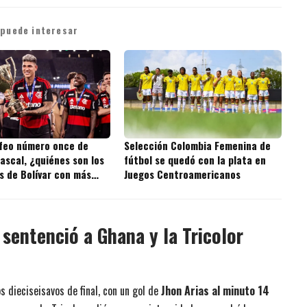
 puede interesar
ofeo número once de
Selección Colombia Femenina de
ascal, ¿quiénes son los
fútbol se quedó con la plata en
s de Bolívar con más
Juegos Centroamericanos
 la historia?
sentenció a Ghana y la Tricolor
s dieciseisavos de final, con un gol de
Jhon Arias al minuto 14