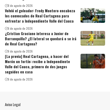
8 de agosto de 2026
Volvió el goleador: Fredy Montero encabeza
los convocados de Real Cartagena para
enfrentar a Independiente Valle del Cauca
6 de agosto de 2026
¿Cristian Graciano interesa a Junior de
Barranquilla? ¿El lateral se quedará o se irá
de Real Cartagena?
6 de agosto de 2026
[La previa] Real Cartagena, a hacer del
Morón un fortín: recibe a Independiente
Valle del Cauca, primero de dos juegos
seguidos en casa
6 de agosto de 2026
Aviso Legal