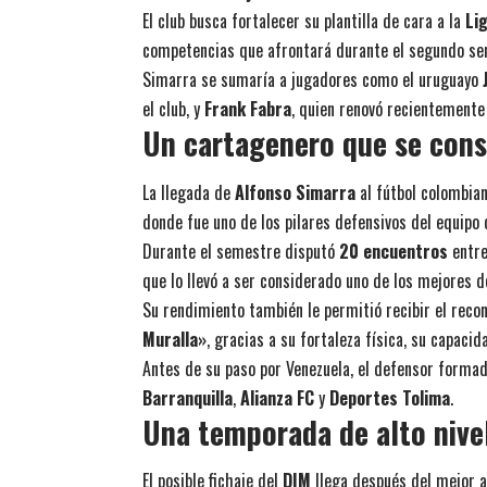
El club busca fortalecer su plantilla de cara a la
Li
competencias que afrontará durante el segundo se
Simarra se sumaría a jugadores como el uruguayo
el club, y
Frank Fabra
, quien renovó recientemente 
Un cartagenero que se cons
La llegada de
Alfonso Simarra
al fútbol colombia
donde fue uno de los pilares defensivos del equipo
Durante el semestre disputó
20 encuentros
entr
que lo llevó a ser considerado uno de los mejores 
Su rendimiento también le permitió recibir el reco
Muralla»
, gracias a su fortaleza física, su capaci
Antes de su paso por Venezuela, el defensor forma
Barranquilla
,
Alianza FC
y
Deportes Tolima
.
Una temporada de alto nive
El posible fichaje del
DIM
llega después del mejor añ