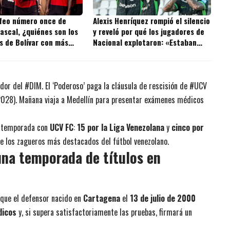
ofeo número once de
Alexis Henríquez rompió el silencio
ascal, ¿quiénes son los
y reveló por qué los jugadores de
s de Bolívar con más
Nacional explotaron: «Estaban
 la historia?
ofendidos»
dor del #DIM. El ‘Poderoso’ paga la cláusula de rescisión de #UCV
 2028). Mañana viaja a Medellín para presentar exámenes médicos
e temporada con
UCV FC
:
15 por la Liga Venezolana
y
cinco por
e los zagueros más destacados del fútbol venezolano.
una temporada de títulos en
que el defensor nacido en
Cartagena
el
13 de julio de 2000
dicos
y, si supera satisfactoriamente las pruebas, firmará un