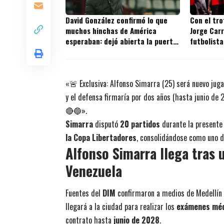
David González confirmó lo que
Con el tr
muchos hinchas de América
Jorge Carr
esperaban: dejó abierta la puerta
futbolista
a un nuevo fichaje
títulos en
«🚨 Exclusiva: Alfonso Simarra (25) será nuevo juga
y el defensa firmaría por dos años (hasta junio de
🔴🔵».
Simarra
disputó
20 partidos
durante la present
la Copa Libertadores
, consolidándose como uno d
Alfonso Simarra llega tras 
Venezuela
Fuentes del
DIM
confirmaron a medios de Medellín 
llegará a la ciudad para realizar los
exámenes mé
contrato hasta
junio de 2028
.