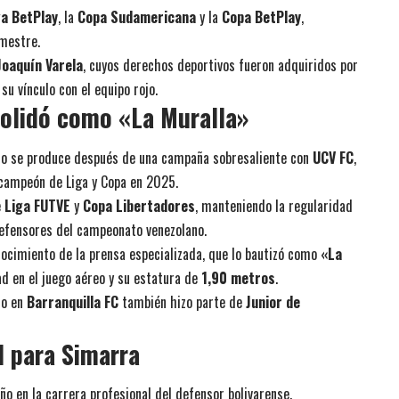
ga BetPlay
, la
Copa Sudamericana
y la
Copa BetPlay
,
mestre.
Joaquín Varela
, cuyos derechos deportivos fueron adquiridos por
su vínculo con el equipo rojo.
olidó como «La Muralla»
no se produce después de una campaña sobresaliente con
UCV FC
,
 campeón de Liga y Copa en 2025.
e
Liga FUTVE
y
Copa Libertadores
, manteniendo la regularidad
defensores del campeonato venezolano.
nocimiento de la prensa especializada, que lo bautizó como
«La
dad en el juego aéreo y su estatura de
1,90 metros
.
do en
Barranquilla FC
también hizo parte de
Junior de
l para Simarra
o en la carrera profesional del defensor bolivarense.