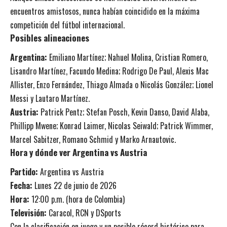
encuentros amistosos, nunca habían coincidido en la máxima
competición del fútbol internacional.
Posibles alineaciones
Argentina:
Emiliano Martínez; Nahuel Molina, Cristian Romero,
Lisandro Martínez, Facundo Medina; Rodrigo De Paul, Alexis Mac
Allister, Enzo Fernández, Thiago Almada o Nicolás González; Lionel
Messi y Lautaro Martínez.
Austria:
Patrick Pentz; Stefan Posch, Kevin Danso, David Alaba,
Phillipp Mwene; Konrad Laimer, Nicolas Seiwald; Patrick Wimmer,
Marcel Sabitzer, Romano Schmid y Marko Arnautovic.
Hora y dónde ver Argentina vs Austria
Partido:
Argentina vs Austria
Fecha:
Lunes 22 de junio de 2026
Hora:
12:00 p.m. (hora de Colombia)
Televisión:
Caracol, RCN y DSports
Con la clasificación en juego y un posible récord histórico para