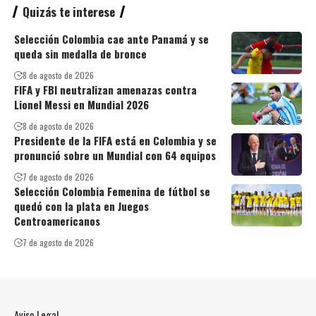
Quizás te interese
Selección Colombia cae ante Panamá y se
queda sin medalla de bronce
8 de agosto de 2026
FIFA y FBI neutralizan amenazas contra
Lionel Messi en Mundial 2026
8 de agosto de 2026
Presidente de la FIFA está en Colombia y se
pronunció sobre un Mundial con 64 equipos
7 de agosto de 2026
Selección Colombia Femenina de fútbol se
quedó con la plata en Juegos
Centroamericanos
7 de agosto de 2026
Aviso Legal