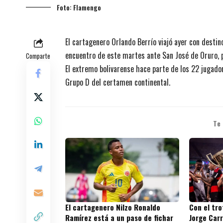
Foto: Flamengo
El cartagenero Orlando Berrío viajó ayer con destino
encuentro de este martes ante San José de Oruro, p
Comparte
El extremo bolivarense hace parte de los 22 jugado
Grupo D del certamen continental.
Te
El cartagenero Nilzo Ronaldo
Con el tr
Ramírez está a un paso de fichar
Jorge Carr