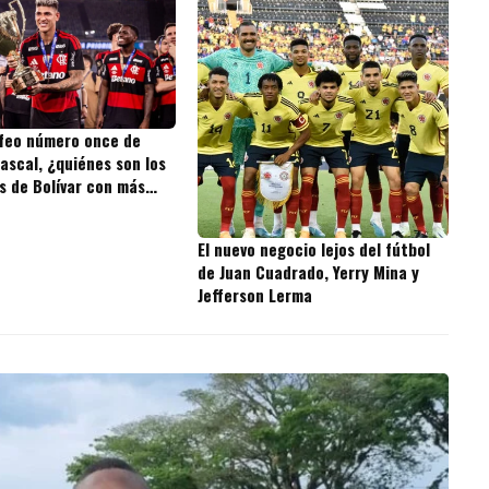
ofeo número once de
ascal, ¿quiénes son los
s de Bolívar con más
 la historia?
El nuevo negocio lejos del fútbol
de Juan Cuadrado, Yerry Mina y
Jefferson Lerma