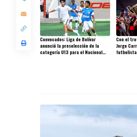
Convocados: Liga de Bolívar
Con el tr
anunció la preselección de la
Jorge Carr
categoría U13 para el Nacional
futbolista
Difútbol 2027
títulos en