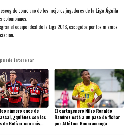
 escogido como uno de los mejores jugadores de la
Liga Águila
es colombianos.
egran el equipo ideal de la Liga 2018, escogidos por los mismos
ciación.
 puede interesar
ofeo número once de
El cartagenero Nilzo Ronaldo
ascal, ¿quiénes son los
Ramírez está a un paso de fichar
s de Bolívar con más
por Atlético Bucaramanga
 la historia?