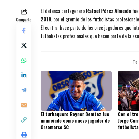
El defensa cartagenero
Rafael Pérez Almeida
fue
2019
, por el gremio de los futbolistas profesional
Comparte
El central hace parte de los once jugadores que int
futbolistas profesionales que hacen parte de la aso
Te
El turbaquero Royner Benítez fue
Con el tr
anunciado como nuevo jugador de
Jorge Carr
Orsomarso SC
futbolista
títulos en