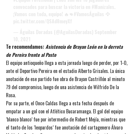
convocados para buscar la victoria en
#Manizales
.
¡Vamos con toda, equipo! 🔥👊
#VamosÁguilas
🦅
pic.twitter.com/QSAd8meyXf
— Águilas Doradas (@AguilasDoradas)
September
10, 2021
Te recomendamos:
Asistencia de Brayan León en la derrota
de Pereira frente al Pasto
El equipo antioqueño llega a esta jornada luego de perder, por 1-0,
ante el Deportivo Pereira en el estadio Alberto Grisales. La única
anotación de ese partido fue obra de Brayan Castrillón al minuto
79 del compromiso, luego de una asistencia de Wilfrido De la
Rosa.
Por su parte, el Once Caldas llega a esta fecha después de
empatar a un gol con el Atlético Bucaramanga. El gol del equipo
‘blanco blanco’ fue por intermedio de Robert Mejía, mientras que
el tanto de los ‘leopardos’ fue anotación del cartagenero Álvaro