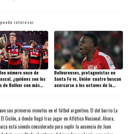
 puede interesar
ofeo número once de
Bolivarenses, protagonistas en
ascal, ¿quiénes son los
Santa Fe vs. Unión: cuatro buscan
s de Bolívar con más
acercarse a los octavos de la
 la historia?
Copa BetPlay
vo sus primeros minutos en el fútbol argentino. El del barrio La
l Ciclón, a donde llegó tras jugar en Atlético Nacional. Ahora,
iza está siendo considerado para suplir la ausencia de Juan