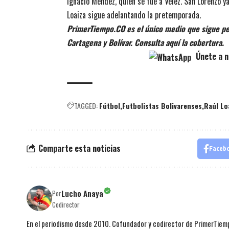
Ignacio Méndez, quien se fue a Vélez. San Lorenzo y
Loaiza sigue adelantando la pretemporada.
PrimerTiempo.CO es el único medio que sigue pe
Cartagena y Bolívar. Consulta aquí la cobertura.
Únete a n
TAGGED:
Fútbol
Futbolistas Bolivarenses
Raúl Lo
Comparte esta noticias
Faceb
Lucho Anaya
Por
Codirector
En el periodismo desde 2010. Cofundador y codirector de PrimerTie