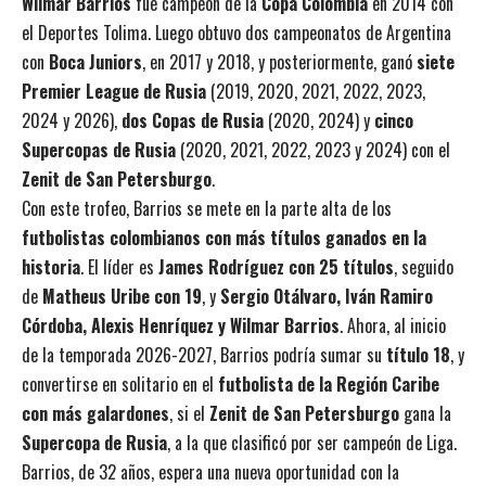
Wilmar Barrios
fue campeón de la
Copa Colombia
en 2014 con
el Deportes Tolima. Luego obtuvo dos campeonatos de Argentina
con
Boca Juniors
, en 2017 y 2018, y posteriormente, ganó
siete
Premier League de Rusia
(2019, 2020, 2021, 2022, 2023,
2024 y 2026),
dos Copas de Rusia
(2020, 2024) y
cinco
Supercopas de Rusia
(2020, 2021, 2022, 2023 y 2024) con el
Zenit de San Petersburgo
.
Con este trofeo, Barrios se mete en la parte alta de los
futbolistas colombianos con más títulos ganados en la
historia
. El líder es
James Rodríguez con 25 títulos
, seguido
de
Matheus Uribe con 19
, y
Sergio Otálvaro, Iván Ramiro
Córdoba, Alexis Henríquez y Wilmar Barrios
. Ahora, al inicio
de la temporada 2026-2027, Barrios podría sumar su
título 18
, y
convertirse en solitario en el
futbolista de la Región Caribe
con más galardones
, si el
Zenit de San Petersburgo
gana la
Supercopa de Rusia
, a la que clasificó por ser campeón de Liga.
Barrios, de 32 años, espera una nueva oportunidad con la