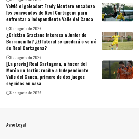
Volvió el goleador: Fredy Montero encabeza
los convocados de Real Cartagena para
enfrentar a Independiente Valle del Cauca
6 de agosto de 2026
¿Cristian Graciano interesa a Junior de
Barranquilla? ¿El lateral se quedará o se irá
de Real Cartagena?
6 de agosto de 2026
[La previa] Real Cartagena, a hacer del
Morón un fortín: recibe a Independiente
Valle del Cauca, primero de dos juegos
seguidos en casa
6 de agosto de 2026
Aviso Legal