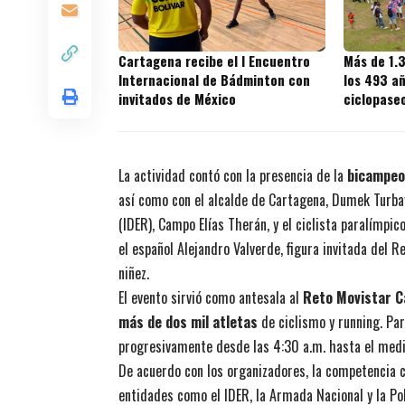
Cartagena recibe el I Encuentro
Más de 1.
Internacional de Bádminton con
los 493 a
invitados de México
ciclopaseo
torneo de
La actividad contó con la presencia de la
bicampeo
así como con el alcalde de Cartagena, Dumek Turbay 
(IDER), Campo Elías Therán, y el ciclista paralímp
el español Alejandro Valverde, figura invitada del 
niñez.
El evento sirvió como antesala al
Reto Movistar 
más de dos mil atletas
de ciclismo y running. Par
progresivamente desde las 4:30 a.m. hasta el medi
De acuerdo con los organizadores, la competencia 
entidades como el IDER, la Armada Nacional y la Po