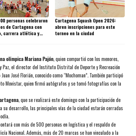
300 personas celebraron
Cartagena Squash Open 2026:
ños de Cartagena con
abren inscripciones para este
, carrera atlética y
torneo en la ciudad
 bola de trapo
na olímpica Mariana Pajón
, quien compartió con los menores,
Paz, el director del Instituto Distrital de Deporte y Recreación
ico Juan José Florián, conocido como “Mochoman”. También participó
Reto Movistar, quien firmó autógrafos y se tomó fotografías con la
Cartagena
, que se realizará este domingo con la participación de
a su desarrollo, las principales vías de la ciudad estarán cerradas
odía.
contará con más de 500 personas en logística y el respaldo de
licía Nacional. Además, más de 20 marcas se han vinculado a la