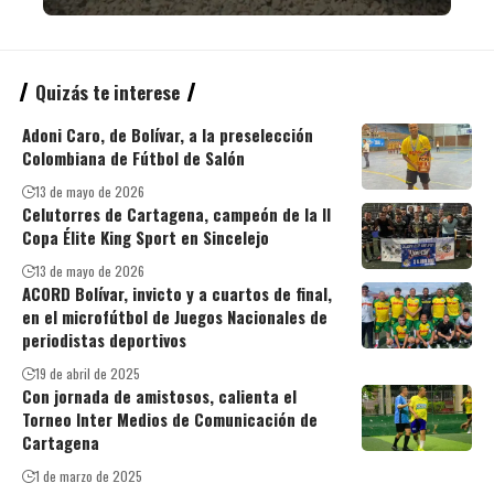
Quizás te interese
Adoni Caro, de Bolívar, a la preselección
Colombiana de Fútbol de Salón
13 de mayo de 2026
Celutorres de Cartagena, campeón de la II
Copa Élite King Sport en Sincelejo
13 de mayo de 2026
ACORD Bolívar, invicto y a cuartos de final,
en el microfútbol de Juegos Nacionales de
periodistas deportivos
19 de abril de 2025
Con jornada de amistosos, calienta el
Torneo Inter Medios de Comunicación de
Cartagena
1 de marzo de 2025