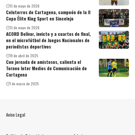
13 de mayo de 2026
Celutorres de Cartagena, campeón de la II
Copa Élite King Sport en Sincelejo
13 de mayo de 2026
ACORD Bolívar, invicto y a cuartos de final,
en el microfútbol de Juegos Nacionales de
periodistas deportivos
19 de abril de 2025
Con jornada de amistosos, calienta el
Torneo Inter Medios de Comunicación de
Cartagena
1 de marzo de 2025
Aviso Legal