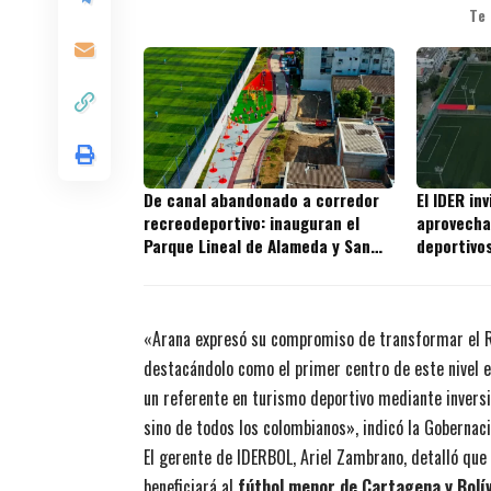
Te
De canal abandonado a corredor
El IDER in
recreodeportivo: inauguran el
aprovecha
Parque Lineal de Alameda y San
deportivo
Fernando
puede soli
«Arana expresó su compromiso de transformar el 
destacándolo como el primer centro de este nivel en
un referente en turismo deportivo mediante inversio
sino de todos los colombianos», indicó la Gobernac
El gerente de IDERBOL, Ariel Zambrano, detalló que 
beneficiará al
fútbol menor de Cartagena y Bolí