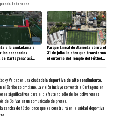
 puede interesar
vita a la ciudadanía a
Parque Lineal de Alameda abrirá el
r los escenarios
31 de julio: la obra que transformó
s de Cartagena: así
el entorno del Templo del Fútbol
citar su uso
Menor está al 97 %
Rocky Valdez en una
ciudadela deportiva de alto rendimiento
,
 el Caribe colombiano. La visión incluye convertir a Cartagena en
nes significativas para el disfrute no sólo de los bolivarenses
ión de Bolívar en un comunicado de prensa.
la cancha de fútbol once que se construirá en la unidad deportiva
var
.