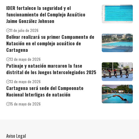
IDER fortalece la seguridad y el
funcionamiento del Complejo Acuático
Jaime González Johnson
11 de julio de 2026
Bolívar realizará su primer Campamento de
Natación en el complejo acuático de
Cartagena
13 de mayo de 2026
Patinaje y natación marcaron la fase
distrital de los Juegos Intercolegiados 2025
13 de mayo de 2026
Cartagena será sede del Campeonato
Nacional Interligas de natación
15 de mayo de 2026
Aviso Legal