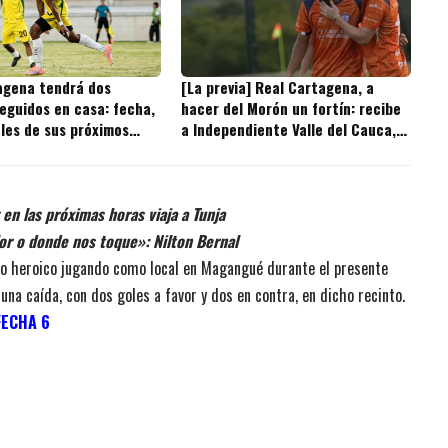
agena tendrá dos
[La previa] Real Cartagena, a
eguidos en casa: fecha,
hacer del Morón un fortín: recibe
ales de sus próximos
a Independiente Valle del Cauca,
primero de dos juegos seguidos en
casa
en las próximas horas viaja a Tunja
lor o donde nos toque»: Nilton Bernal
ro heroico jugando como local en Magangué durante el presente
una caída, con dos goles a favor y dos en contra, en dicho recinto.
FECHA 6