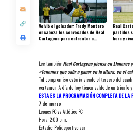
Volvió el goleador: Fredy Montero
Real Cart
encabeza los convocados de Real
partidos s
Cartagena para enfrentar a
hora y riv
Independiente Valle del Cauca
juegos
Lee también:
Real Cartagena piensa en Llaneros y 
«Tenemos que salir a ganar en la altura, en el ca
Tal compromiso estaría siendo el tercero del cuad
certamen. A día de hoy tienen saldo de un triunfo y 
ESTA ES LA PROGRAMACIÓN COMPLETA DE LA 
7 de marzo
Leones FC vs Atlético FC
Hora: 2:00 p.m.
Estadio: Polideportivo sur