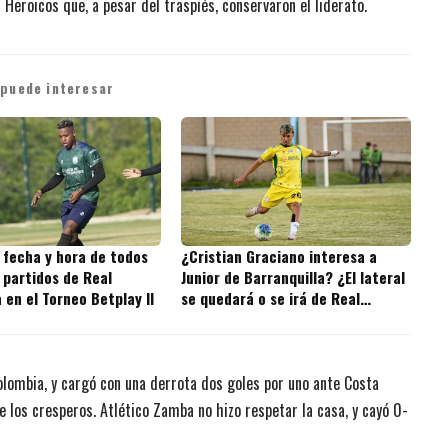
 Heroicos que, a pesar del traspiés, conservaron el liderato.
 puede interesar
 fecha y hora de todos
¿Cristian Graciano interesa a
 partidos de Real
Junior de Barranquilla? ¿El lateral
en el Torneo Betplay II
se quedará o se irá de Real
Cartagena?
lombia, y cargó con una derrota dos goles por uno ante Costa
de los cresperos. Atlético Zamba no hizo respetar la casa, y cayó 0-