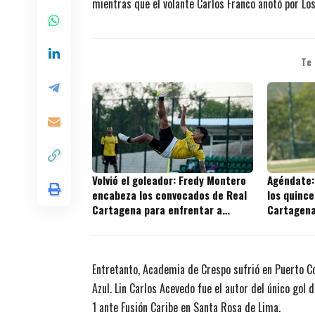
mientras que el volante Carlos Franco anotó por Los
Te
Volvió el goleador: Fredy Montero
Agéndate:
encabeza los convocados de Real
los quince
Cartagena para enfrentar a
Cartagena 
Independiente Valle del Cauca
Entretanto, Academia de Crespo sufrió en Puerto Co
Azul. Lin Carlos Acevedo fue el autor del único gol 
1 ante Fusión Caribe en Santa Rosa de Lima.