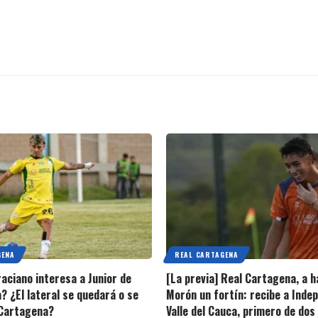
GENA
REAL CARTAGENA
raciano interesa a Junior de
[La previa] Real Cartagena, a h
? ¿El lateral se quedará o se
Morón un fortín: recibe a Inde
 Cartagena?
Valle del Cauca, primero de dos