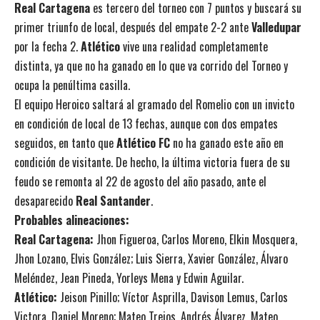
Real Cartagena
es tercero del torneo con 7 puntos y buscará su
primer triunfo de local, después del empate 2-2 ante
Valledupar
por la fecha 2.
Atlético
vive una realidad completamente
distinta, ya que no ha ganado en lo que va corrido del Torneo y
ocupa la penúltima casilla.
El equipo Heroico saltará al gramado del Romelio con un invicto
en condición de local de 13 fechas, aunque con dos empates
seguidos, en tanto que
Atlético FC
no ha ganado este año en
condición de visitante. De hecho, la última victoria fuera de su
feudo se remonta al 22 de agosto del año pasado, ante el
desaparecido
Real Santander
.
Probables alineaciones:
Real Cartagena:
Jhon Figueroa, Carlos Moreno, Elkin Mosquera,
Jhon Lozano, Elvis González; Luis Sierra, Xavier González, Álvaro
Meléndez, Jean Pineda, Yorleys Mena y Edwin Aguilar.
Atlético:
Jeison Pinillo; Víctor Asprilla, Davison Lemus, Carlos
Victora, Daniel Moreno; Mateo Trejos, Andrés Álvarez, Mateo