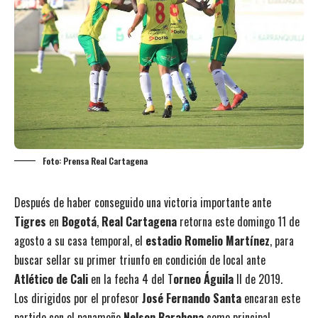
Foto: Prensa Real Cartagena
Después de haber conseguido una victoria importante ante
Tigres
en
Bogotá
,
Real Cartagena
retorna este domingo 11 de
agosto a su casa temporal, el
estadio Romelio Martínez
, para
buscar sellar su primer triunfo en condición de local ante
Atlético de Cali
en la fecha 4 del T
orneo Águila
II de 2019.
Los dirigidos por el profesor
José Fernando Santa
encaran este
partido con el panameño
Nelson Barahona
como principal