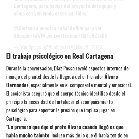
Cartagena, para hablar del proyecto del equipo y
cómo está viviendo estos partidos!
📺Sintoniza nuestra señal de Win para ver
#DespiertaWIN
pic.twitter.com/fMTcRZtk6C
— Win Sports (@WinSportsTV)
May 20, 2026
El trabajo psicológico en Real Cartagena
Durante la conversación, Díaz Posso reveló aspectos internos del
manejo del plantel desde la llegada del entrenador
Álvaro
Hernández
, especialmente en el componente mental y emocional.
El accionista aseguró que el cuerpo técnico identificó desde el
principio la necesidad de fortalecer el acompañamiento
psicológico para soportar la presión que implica jugar en
Cartagena.
“
Lo primero que dijo el profe Álvaro cuando llegó es que
había mucho talento
, incluso más de lo que él había tenido en