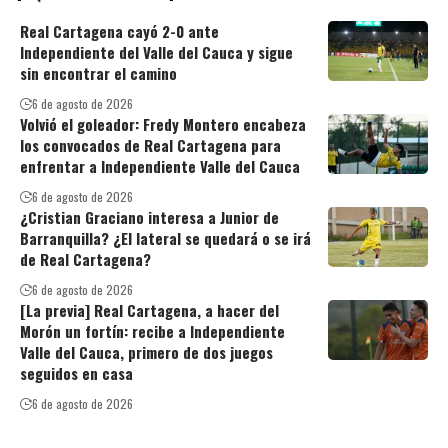
Real Cartagena cayó 2-0 ante
Independiente del Valle del Cauca y sigue
sin encontrar el camino
6 de agosto de 2026
Volvió el goleador: Fredy Montero encabeza
los convocados de Real Cartagena para
enfrentar a Independiente Valle del Cauca
6 de agosto de 2026
¿Cristian Graciano interesa a Junior de
Barranquilla? ¿El lateral se quedará o se irá
de Real Cartagena?
6 de agosto de 2026
[La previa] Real Cartagena, a hacer del
Morón un fortín: recibe a Independiente
Valle del Cauca, primero de dos juegos
seguidos en casa
6 de agosto de 2026