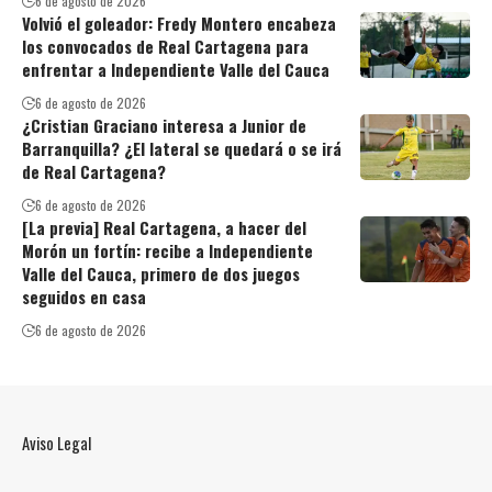
6 de agosto de 2026
Volvió el goleador: Fredy Montero encabeza
los convocados de Real Cartagena para
enfrentar a Independiente Valle del Cauca
6 de agosto de 2026
¿Cristian Graciano interesa a Junior de
Barranquilla? ¿El lateral se quedará o se irá
de Real Cartagena?
6 de agosto de 2026
[La previa] Real Cartagena, a hacer del
Morón un fortín: recibe a Independiente
Valle del Cauca, primero de dos juegos
seguidos en casa
6 de agosto de 2026
Aviso Legal