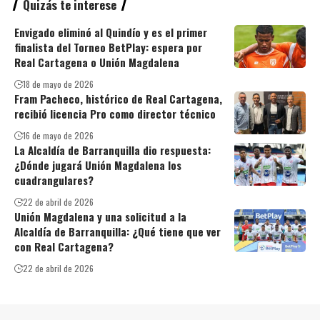
Quizás te interese
Envigado eliminó al Quindío y es el primer
finalista del Torneo BetPlay: espera por
Real Cartagena o Unión Magdalena
18 de mayo de 2026
Fram Pacheco, histórico de Real Cartagena,
recibió licencia Pro como director técnico
16 de mayo de 2026
La Alcaldía de Barranquilla dio respuesta:
¿Dónde jugará Unión Magdalena los
cuadrangulares?
22 de abril de 2026
Unión Magdalena y una solicitud a la
Alcaldía de Barranquilla: ¿Qué tiene que ver
con Real Cartagena?
22 de abril de 2026