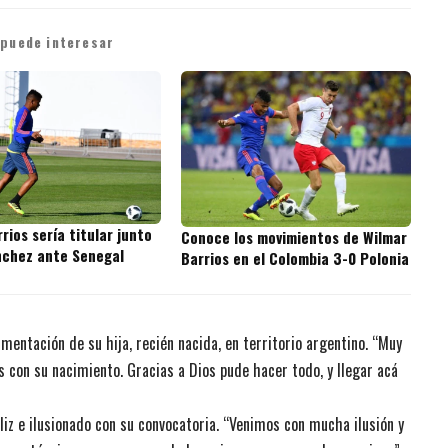
 puede interesar
rios sería titular junto
Conoce los movimientos de Wilmar
nchez ante Senegal
Barrios en el Colombia 3-0 Polonia
mentación de su hija, recién nacida, en territorio argentino. “Muy
s con su nacimiento. Gracias a Dios pude hacer todo, y llegar acá
feliz e ilusionado con su convocatoria. “Venimos con mucha ilusión y