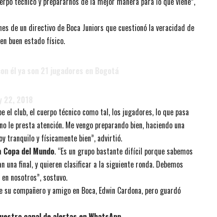
erpo técnico y prepararnos de la mejor manera para lo que viene”,
iones de un directivo de Boca Juniors que cuestionó la veracidad de
en buen estado físico.
con él ya son 21 jugadores en Bogotá
 22, 2018
be el club, el cuerpo técnico como tal, los jugadores, lo que pasa
 no le presta atención. Me vengo preparando bien, haciendo una
tranquilo y físicamente bien”, advirtió.
la
Copa del Mundo
. “Es un grupo bastante difícil porque sabemos
n una final, y quieren clasificar a la siguiente ronda. Debemos
 en nosotros”, sostuvo.
de su compañero y amigo en Boca, Edwin Cardona, pero guardó
uestro canal de alertas en WhatsApp