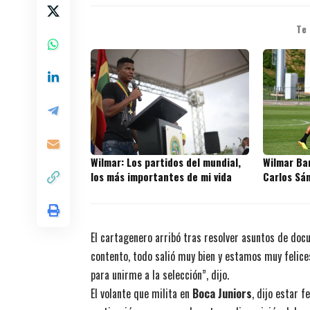
Te
Wilmar: Los partidos del mundial,
Wilmar Bar
los más importantes de mi vida
Carlos Sá
El cartagenero arribó tras resolver asuntos de docu
contento, todo salió muy bien y estamos muy felice
para unirme a la selección”, dijo.
El volante que milita en
Boca Juniors
, dijo estar 