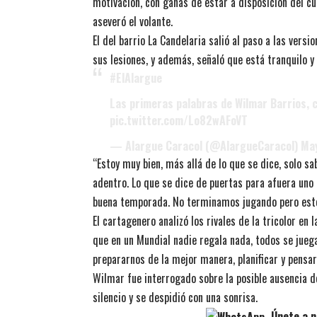
motivación, con ganas de estar a disposición del cu
aseveró el volante.
El del barrio La Candelaria salió al paso a las vers
sus lesiones, y además, señaló que está tranquilo y 
#ElAlargue
Las primeras palabras de Wilmar Barrios, 
pic.twitter.com/Lo82wAFoVT
— Alargue Caracol (@AlargueCaracol)
May
“Estoy muy bien, más allá de lo que se dice, solo sa
adentro. Lo que se dice de puertas para afuera uno
buena temporada. No terminamos jugando pero estoy 
El cartagenero analizó los rivales de la tricolor en 
que en un Mundial nadie regala nada, todos se juega
prepararnos de la mejor manera, planificar y pensar
Wilmar fue interrogado sobre la posible ausencia 
silencio y se despidió con una sonrisa.
Únete a n