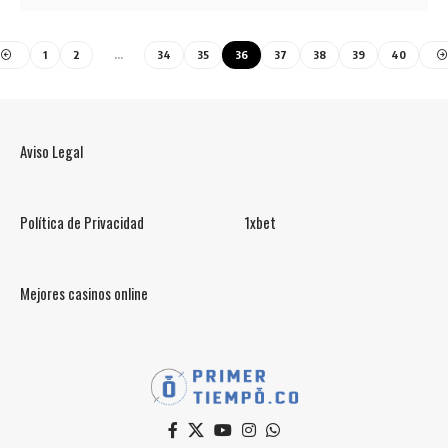
1
2
…
34
35
36
37
38
39
40
Aviso Legal
Política de Privacidad
1xbet
Mejores casinos online