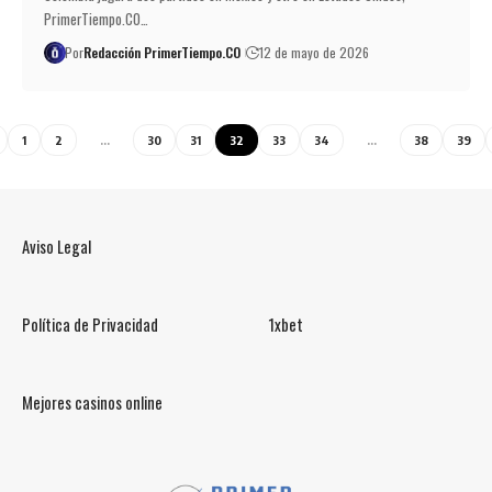
PrimerTiempo.CO…
Por
Redacción PrimerTiempo.CO
12 de mayo de 2026
1
2
…
30
31
32
33
34
…
38
39
Aviso Legal
Política de Privacidad
1xbet
Mejores casinos online