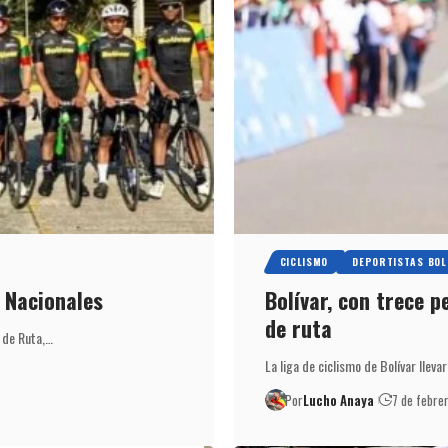
CICLISMO
DEPORTISTAS BOL
s Nacionales
Bolívar, con trece p
de ruta
 de Ruta,…
La liga de ciclismo de Bolívar llev
Por
Lucho Anaya
7 de febre