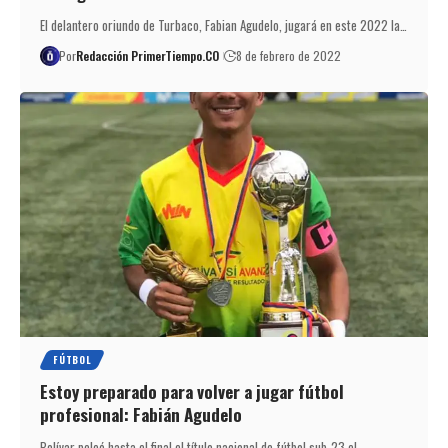
El delantero oriundo de Turbaco, Fabian Agudelo, jugará en este 2022 la…
Por
Redacción PrimerTiempo.CO
8 de febrero de 2022
FÚTBOL
Estoy preparado para volver a jugar fútbol
profesional: Fabián Agudelo
Bolívar peleó hasta el final el título nacional de fútbol sub-23 el…