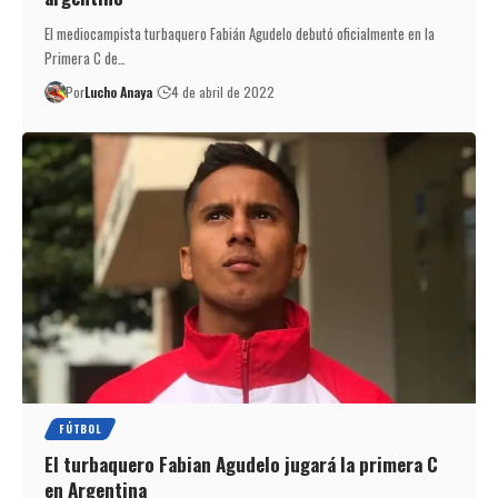
El mediocampista turbaquero Fabián Agudelo debutó oficialmente en la
Primera C de…
Por
Lucho Anaya
4 de abril de 2022
FÚTBOL
El turbaquero Fabian Agudelo jugará la primera C
en Argentina