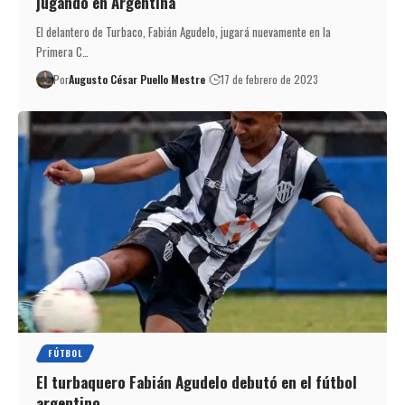
jugando en Argentina
El delantero de Turbaco, Fabián Agudelo, jugará nuevamente en la
Primera C…
Por
Augusto César Puello Mestre
17 de febrero de 2023
FÚTBOL
El turbaquero Fabián Agudelo debutó en el fútbol
argentino