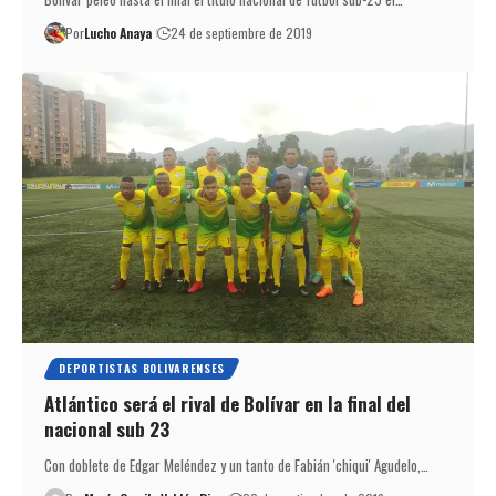
Por
Lucho Anaya
24 de septiembre de 2019
DEPORTISTAS BOLIVARENSES
Atlántico será el rival de Bolívar en la final del
nacional sub 23
Con doblete de Edgar Meléndez y un tanto de Fabián 'chiqui' Agudelo,…