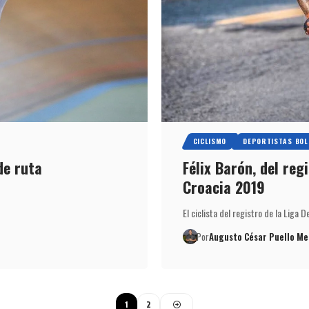
CICLISMO
DEPORTISTAS BOL
de ruta
Félix Barón, del reg
Croacia 2019
El ciclista del registro de la Liga D
Por
Augusto César Puello Me
1
2