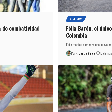
CICLISMO
ta de combatividad
Félix Barón, el únic
Colombia
Este martes comenzó una nueva edi
Por
Ricardo Vega
16 de ma