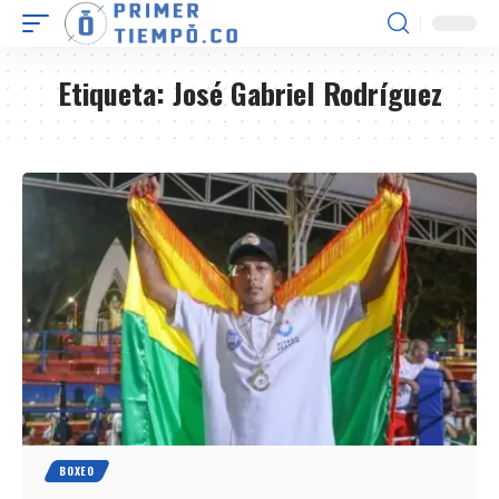
Etiqueta:
José Gabriel Rodríguez
BOXEO