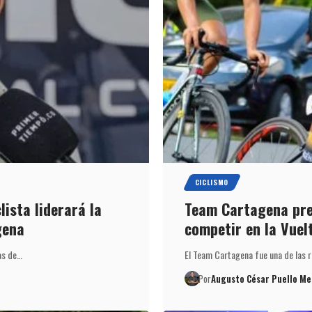
CICLISMO
lista liderará la
Team Cartagena pre
gena
competir en la Vuelt
las de…
El Team Cartagena fue una de las re
Por
Augusto César Puello Me