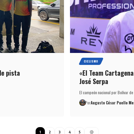
CICLISMO
de pista
«El Team Cartagena 
José Serpa
El campeón nacional por Bolívar de 
Por
Augusto César Puello Me
1
2
3
4
5