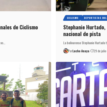
CICLISMO
DEPORTISTAS BOL
onales de Ciclismo
Stephanie Hurtado, d
nacional de pista
atos…
La bolivarense Stephanie Hurtado t
Por
Lucho Anaya
29 de juli