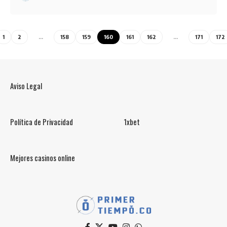
1
2
…
158
159
160
161
162
…
171
172
Aviso Legal
Política de Privacidad
1xbet
Mejores casinos online