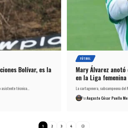
FÚTBOL
iones Bolívar, es la
Mary Álvarez anotó 
en la Liga femenina
 asistente técnica…
La cartagenera, subcampeona del 
Por
Augusto César Puello Me
1
2
3
4