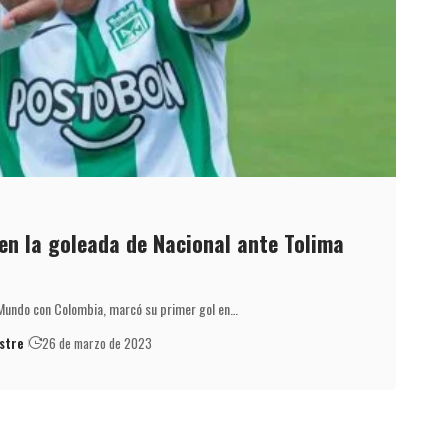
en la goleada de Nacional ante Tolima
Mundo con Colombia, marcó su primer gol en…
stre
26 de marzo de 2023