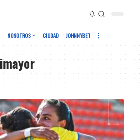
NOSOTROS
CIUDAD
JOHNNYBET
Dimayor