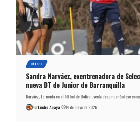
FÚTBOL
Sandra Narváez, exentrenadora de Selecc
nueva DT de Junior de Barranquilla
Narváez, formada en el fútbol de Bolívar, venía desempeñándose como
Por
Lucho Anaya
14 de mayo de 2026