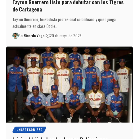
Tayron Guerrero listo para debutar con los Tigres
de Cartagena
Tayron Guerrero, beisbolista profesional colombiano y quien juega
actualmente en clase Doble…
Por
Ricardo Vega
20 de mayo de 2026
UNCATEGORIZED