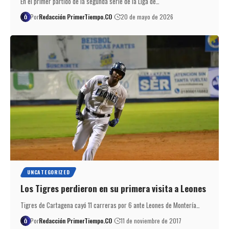
En el primer partido de la segunda serie de la Liga de…
Por
Redacción PrimerTiempo.CO
20 de mayo de 2026
UNCATEGORIZED
Los Tigres perdieron en su primera visita a Leones
Tigres de Cartagena cayó 11 carreras por 6 ante Leones de Montería…
Por
Redacción PrimerTiempo.CO
11 de noviembre de 2017