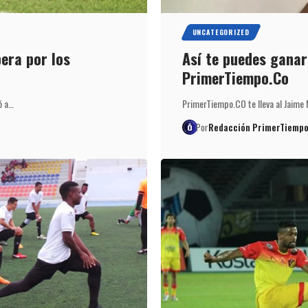
UNCATEGORIZED
era por los
Así te puedes ganar
PrimerTiempo.Co
ó a…
PrimerTiempo.CO te lleva al Jaime
Por
Redacción PrimerTiempo