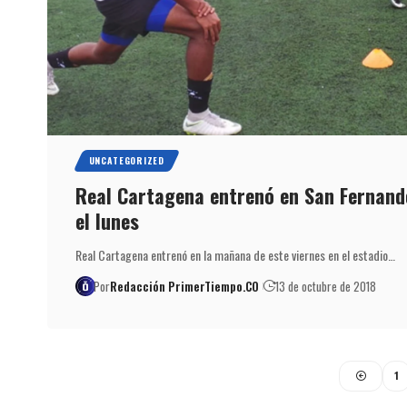
UNCATEGORIZED
Real Cartagena entrenó en San Fernando
el lunes
Real Cartagena entrenó en la mañana de este viernes en el estadio…
Por
Redacción PrimerTiempo.CO
13 de octubre de 2018
1