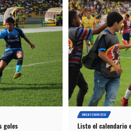
UNCATEGORIZED
s goles
Listo el calendario