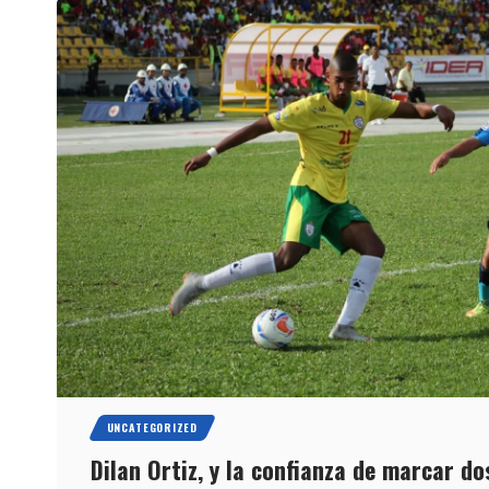
UNCATEGORIZED
Dilan Ortiz, y la confianza de marcar do