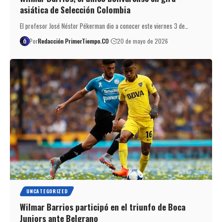
asiática de Selección Colombia
El profesor José Néstor Pékerman dio a conocer este viernes 3 de…
Por
Redacción PrimerTiempo.CO
20 de mayo de 2026
UNCATEGORIZED
Wilmar Barrios participó en el triunfo de Boca
Juniors ante Belgrano