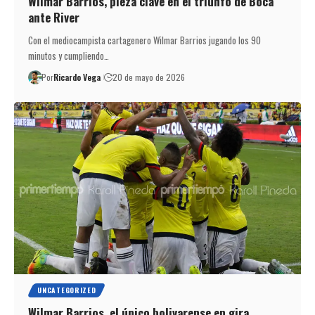
Wilmar Barrios, pieza clave en el triunfo de Boca
ante River
Con el mediocampista cartagenero Wilmar Barrios jugando los 90
minutos y cumpliendo…
Por
Ricardo Vega
20 de mayo de 2026
UNCATEGORIZED
Wilmar Barrios, el único bolivarense en gira