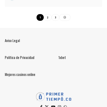
1
2
3
Aviso Legal
Política de Privacidad
1xbet
Mejores casinos online