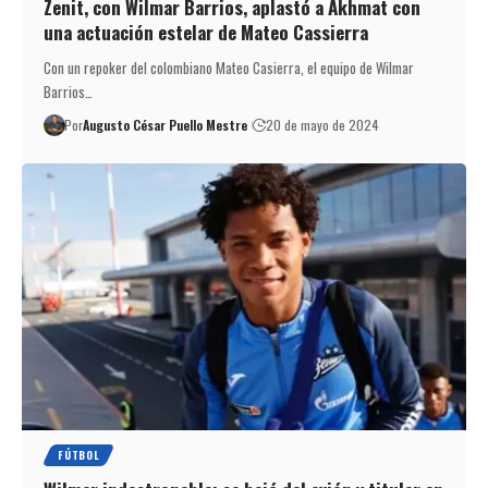
Zenit, con Wilmar Barrios, aplastó a Akhmat con
una actuación estelar de Mateo Cassierra
Con un repoker del colombiano Mateo Casierra, el equipo de Wilmar
Barrios…
Por
Augusto César Puello Mestre
20 de mayo de 2024
FÚTBOL