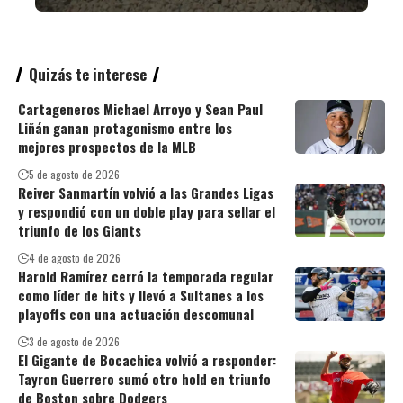
Quizás te interese
Cartageneros Michael Arroyo y Sean Paul
Liñán ganan protagonismo entre los
mejores prospectos de la MLB
5 de agosto de 2026
Reiver Sanmartín volvió a las Grandes Ligas
y respondió con un doble play para sellar el
triunfo de los Giants
4 de agosto de 2026
Harold Ramírez cerró la temporada regular
como líder de hits y llevó a Sultanes a los
playoffs con una actuación descomunal
3 de agosto de 2026
El Gigante de Bocachica volvió a responder:
Tayron Guerrero sumó otro hold en triunfo
de Boston sobre Dodgers