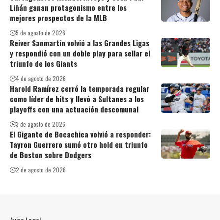
Liñán ganan protagonismo entre los
mejores prospectos de la MLB
5 de agosto de 2026
Reiver Sanmartín volvió a las Grandes Ligas
y respondió con un doble play para sellar el
triunfo de los Giants
4 de agosto de 2026
Harold Ramírez cerró la temporada regular
como líder de hits y llevó a Sultanes a los
playoffs con una actuación descomunal
3 de agosto de 2026
El Gigante de Bocachica volvió a responder:
Tayron Guerrero sumó otro hold en triunfo
de Boston sobre Dodgers
2 de agosto de 2026
Aviso Legal