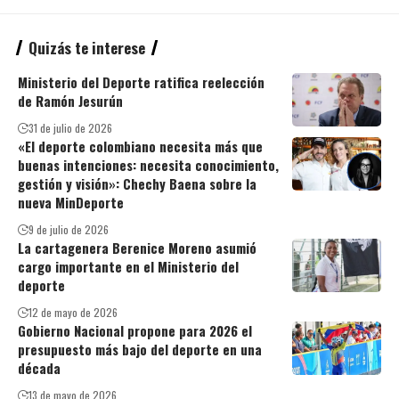
Quizás te interese
Ministerio del Deporte ratifica reelección
de Ramón Jesurún
31 de julio de 2026
«El deporte colombiano necesita más que
buenas intenciones: necesita conocimiento,
gestión y visión»: Chechy Baena sobre la
nueva MinDeporte
9 de julio de 2026
La cartagenera Berenice Moreno asumió
cargo importante en el Ministerio del
deporte
12 de mayo de 2026
Gobierno Nacional propone para 2026 el
presupuesto más bajo del deporte en una
década
13 de mayo de 2026