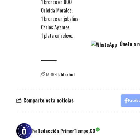
1 bronce en 800
Orleida Morales.
1 bronce en jabalina
Carlos Agamez.
1 plata en relevo.
Únete a n
TAGGED:
Iderbol
Comparte esta noticias
Faceb
Redacción PrimerTiempo.CO
Por