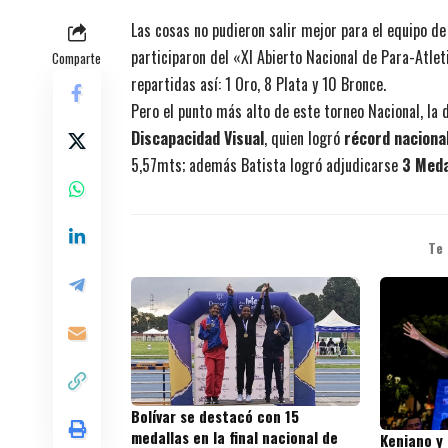
Las cosas no pudieron salir mejor para el equipo de
participaron del «XI Abierto Nacional de Para-Atle
Comparte
repartidas así: 1 Oro, 8 Plata y 10 Bronce.
Pero el punto más alto de este torneo Nacional, la d
Discapacidad Visual
, quien logró
récord naciona
5,57mts; además Batista logró adjudicarse
3 Meda
Te
Bolívar se destacó con 15
medallas en la final nacional de
Keniano y