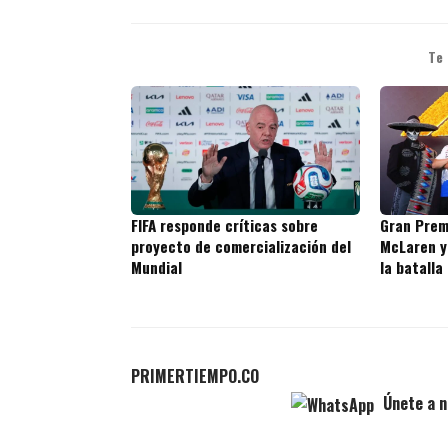
Te
FIFA responde críticas sobre
Gran Prem
proyecto de comercialización del
McLaren y
Mundial
la batalla
PRIMERTIEMPO.CO
Únete a n