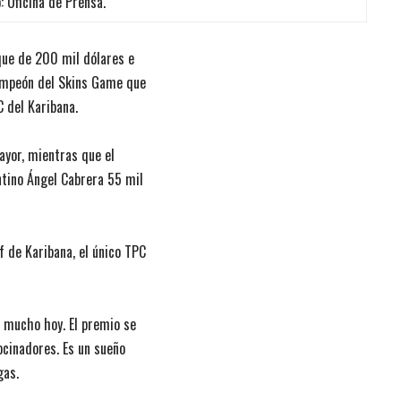
: Oficina de Prensa.
eque de 200 mil dólares e
campeón del Skins Game que
 del Karibana.
ayor, mientras que el
ntino Ángel Cabrera 55 mil
f de Karibana, el único TPC
s mucho hoy. El premio se
ocinadores. Es un sueño
gas.