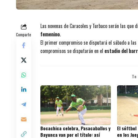
Las novenas de Caracoles y Turbaco serán las que di
femenino
.
Comparte
El primer compromiso se disputará el sábado a las 
compromisos se disputarán en el
estadio del bar
Te
Bocachica celebra, Pasacaballos y
El sóftbol
Bayunca van por el título: así
en los Ju