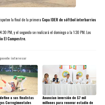
sputen la final de la primera
Copa IDER de sóftbol interbarrios
4:30 PM, y el segundo se realizará el domingo a la 1:30 PM. Los
rio El Campestre
.
 puede interesar
 define a sus finalistas
Anuncian inversión de $7 mil
egos Corregimentales
millones para renovar estadio de