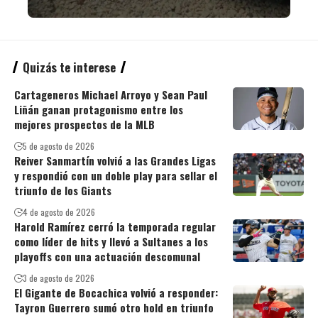
Quizás te interese
Cartageneros Michael Arroyo y Sean Paul
Liñán ganan protagonismo entre los
mejores prospectos de la MLB
5 de agosto de 2026
Reiver Sanmartín volvió a las Grandes Ligas
y respondió con un doble play para sellar el
triunfo de los Giants
4 de agosto de 2026
Harold Ramírez cerró la temporada regular
como líder de hits y llevó a Sultanes a los
playoffs con una actuación descomunal
3 de agosto de 2026
El Gigante de Bocachica volvió a responder:
Tayron Guerrero sumó otro hold en triunfo