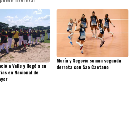
Marín y Segovia suman segunda
nció a Valle y llegó a su
derrota con Sao Caetano
rias en Nacional de
ayor