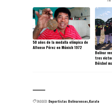
50 años de la medalla olímpica de
Alfonso Pérez en Múnich 1972
Bolívar ve
tres victo
Béisbol m
TAGGED:
Deportistas Bolivarenses
Karate